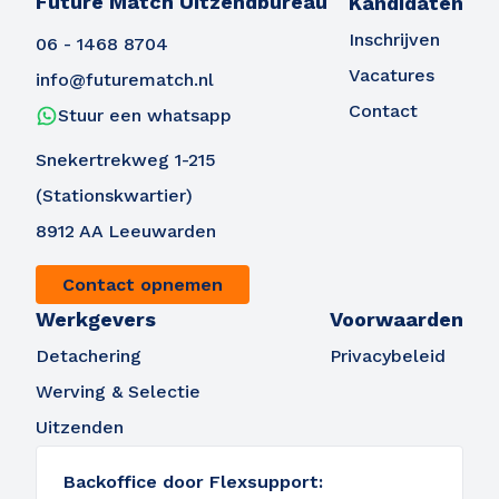
Future Match Uitzendbureau
Kandidaten
Inschrijven
06 - 1468 8704
Vacatures
info@futurematch.nl
Ontvang vacatures direct in
Contact
Stuur een whatsapp
je mailbox
Snekertrekweg 1-215
(Stationskwartier)
8912 AA Leeuwarden
Alerts ontvangen
Contact opnemen
Werkgevers
Voorwaarden
Detachering
Privacybeleid
Werving & Selectie
Uitzenden
Backoffice door Flexsupport: