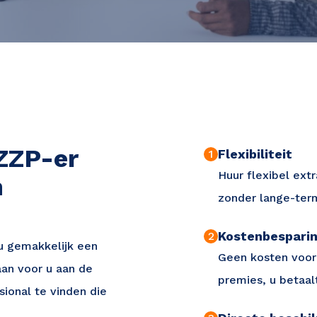
ZZP-er
Flexibiliteit
1
Huur flexibel extr
h
zonder lange-term
Kostenbespari
2
u gemakkelijk een
Geen kosten voor
aan voor u aan de
premies, u betaal
sional te vinden die