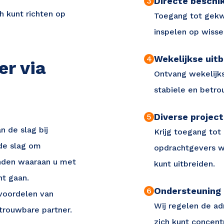
Directe beschi
3
h kunt richten op
Toegang tot gekw
inspelen op wiss
Wekelijkse uitb
4
er via
Ontvang wekelijks
stabiele en betr
Diverse projec
5
n de slag bij
Krijg toegang tot 
 de slag om
opdrachtgevers w
inden waaraan u met
kunt uitbreiden.
n je mailbox
t gaan.
Ondersteuning
6
 voordelen van
Wij regelen de ad
trouwbare partner.
zich kunt concen