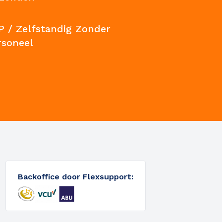
P / Zelfstandig Zonder
rsoneel
Backoffice door Flexsupport: