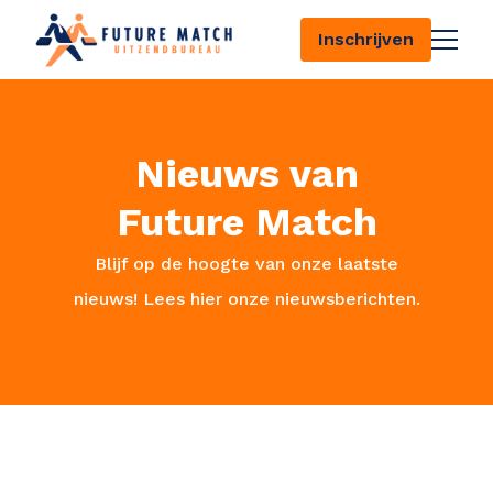
Inschrijven
Nieuws van
126
Future Match
Blijf op de hoogte van onze laatste
nieuws! Lees hier onze nieuwsberichten.