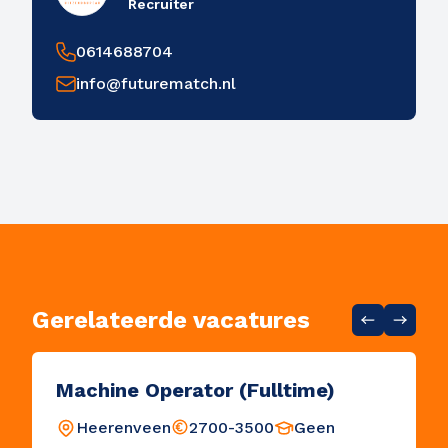
Recruiter
0614688704
info@futurematch.nl
Gerelateerde vacatures
Machine Operator (Fulltime)
Heerenveen
2700-3500
Geen