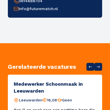
0614688704
info@futurematch.nl
Gerelateerde vacatures
Medewerker Schoonmaak in
Leeuwarden
Leeuwarden
16,08
Geen
Ben jij op zoek naar een parttime baan die