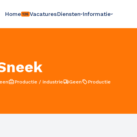
Home
Vacatures
Diensten
Informatie
126
 Sneek
een
Productie / industrie
Geen
Productie