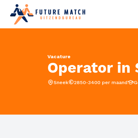
126
Vacature
Operator in
Sneek
2850-3400 per maand
G