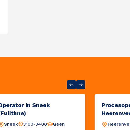
Operator in Sneek
Procesope
(Fulltime)
Heerenvee
Sneek
3100-3400
Geen
Heerenve