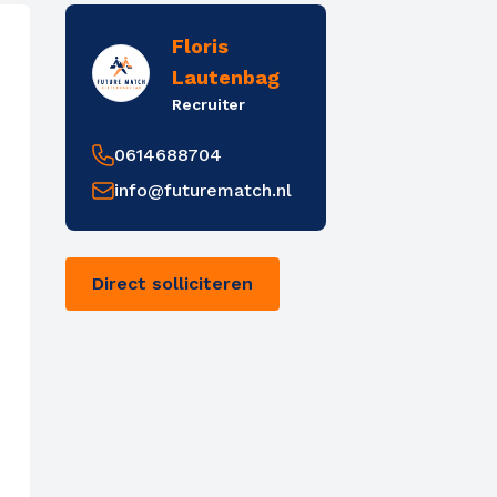
Floris
Lautenbag
Recruiter
0614688704
info@futurematch.nl
Direct solliciteren