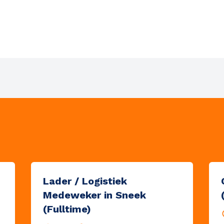
n je mailbox
Lader / Logistiek
Medeweker in Sneek
(Fulltime)