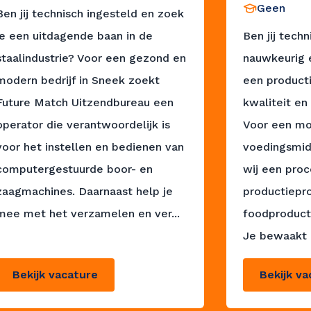
Geen
Ben jij technisch ingesteld en zoek
je een uitdagende baan in de
Ben jij techn
staalindustrie? Voor een gezond en
nauwkeurig e
modern bedrijf in Sneek zoekt
een product
Future Match Uitzendbureau een
kwaliteit 
operator die verantwoordelijk is
Voor een mo
voor het instellen en bedienen van
voedingsmid
computergestuurde boor- en
wij een proc
zaagmachines. Daarnaast help je
productiepr
mee met het verzamelen en ver...
foodproducte
Je bewaakt 
Bekijk vacature
Bekijk va