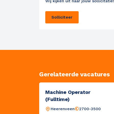
Wij kijken uit naar jouw sollicitatie!
Ontvang vacatures direct i
Solliciteer
Alerts ontvangen
Gerelateerde vacatures
Machine Operator
(Fulltime)
Heerenveen
2700-3500